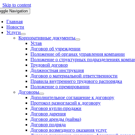
Skip to content
oggle Navigation
Главная
Новости
Услуги
Корпоративные документы
Устав
Договор об учреждении
Положение об органах управления компании
Положение о структурных подразделениях компа
Трудовой договор
Должностная инструкция
Договор о материальной ответственности
Правила внутреннего трудового распорядка
Положение о премировании
Договоры
Дополнительное соглашение к договору
Протокол разногласий к договору
Договор купли-продажи
Договор дарения
Договор аренды (найма)
Договор подряда
Договор возмездного оказания услуг