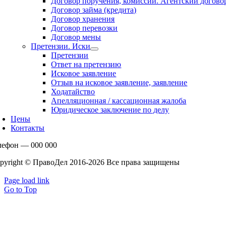
Договор поручения, комиссии. Агентский догово
Договор займа (кредита)
Договор хранения
Договор перевозки
Договор мены
Претензии. Иски
Претензии
Ответ на претензию
Исковое заявление
Отзыв на исковое заявление, заявление
Ходатайство
Апелляционная / кассационная жалоба
Юридическое заключение по делу
Цены
Контакты
лефон — 000 000
pyright © ПравоДел 2016-
2026 Все права защищены
Page load link
Go to Top